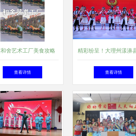
连和舍艺术工厂美食攻略
精彩纷呈！大理州漾濞县
是填饱肚子，更是探寻城
节目亮相三月街民族节
查看详情
查看详情
市精神内核的精神食粮
化展演