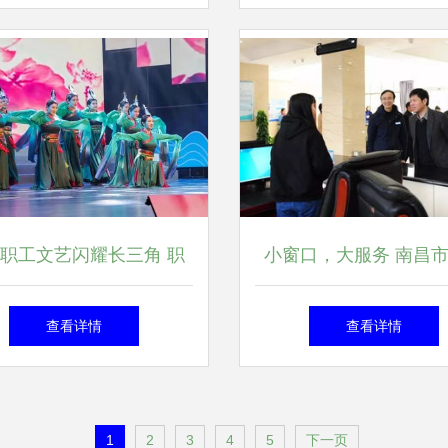
38.5万元天价
流活动纪实
职工文艺闪耀长三角 职
小窗口，大服务 南昌
表队在优秀文艺作品展演
服务中心试运行，组织
查看详情
查看详情
绽放华采共促文化交流
术交流活动
1
2
3
4
5
下一页