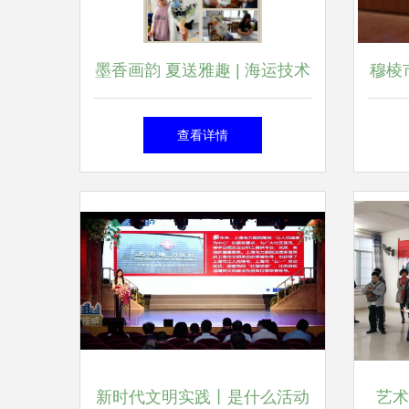
墨香画韵 夏送雅趣 | 海运技术
穆棱
工会开展“墨韵丹青”国画扇绘
庆文
查看详情
活动
新时代文明实践丨是什么活动
艺术