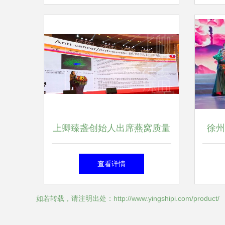
文化日”成都艺术团文艺演出
隆重绽放
上卿臻盏创始人出席燕窝质量
徐州
认证全球学术交流盛会，巩固
工代
查看详情
品牌在教育+服务行业的话语
中
如若转载，请注明出处：http://www.yingshipi.com/product/
权