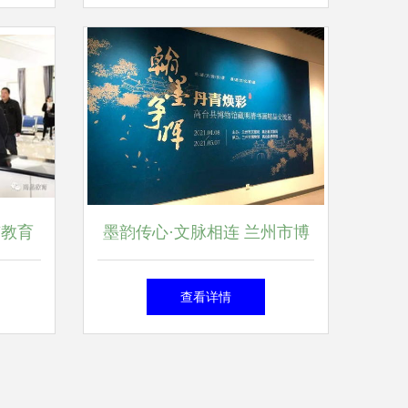
旅融合再次深入
市教育
墨韵传心·文脉相连 兰州市博
文化艺
物馆与高台县博物馆携手举办
查看详情
明清书画精品交流展暨教育咨
询服务