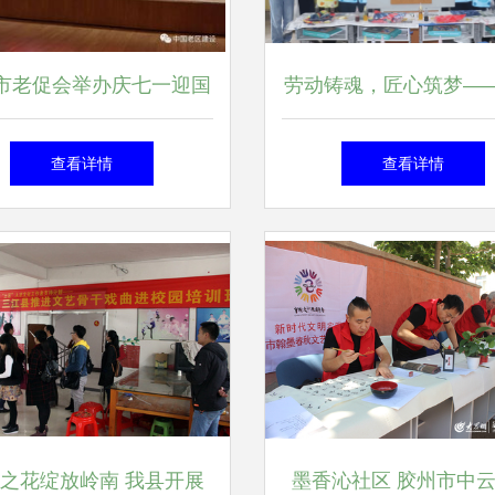
市老促会举办庆七一迎国
劳动铸魂，匠心筑梦—
艺汇演 助推文化自信与
开展2025年“学校劳动周
查看详情
查看详情
地方繁荣
之文化艺术交流侧
之花绽放岭南 我县开展
墨香沁社区 胶州市中