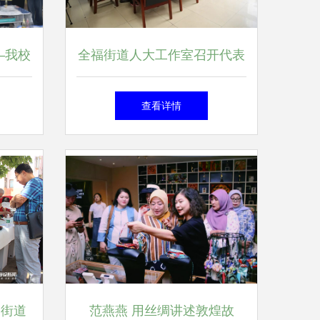
—我校
全福街道人大工作室召开代表
”活动
建议答复会 推动文化艺术交
查看详情
记
流活动深度融合
云街道
范燕燕 用丝绸讲述敦煌故