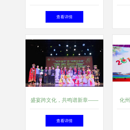
让网红愚园路再次热闹非凡
艺术
查看详情
盛宴跨文化，共鸣谱新章——
化州
哥斯达黎加“欢乐春节”暨“中国
匠
查看详情